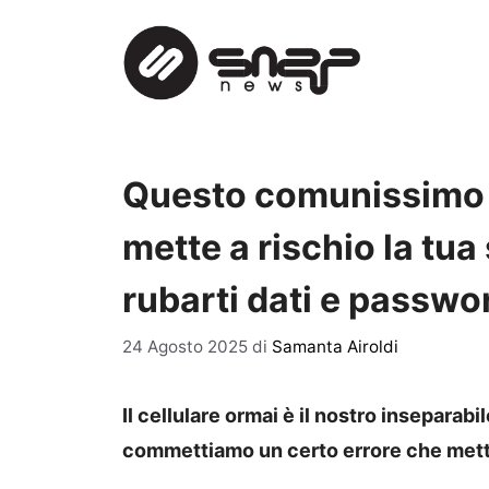
Vai
al
contenuto
Questo comunissimo er
mette a rischio la tua
rubarti dati e passwo
24 Agosto 2025
di
Samanta Airoldi
Il cellulare ormai è il nostro inseparab
commettiamo un certo errore che mette 