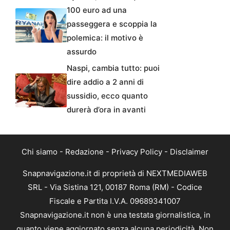
100 euro ad una
passeggera e scoppia la
polemica: il motivo è
assurdo
Naspi, cambia tutto: puoi
dire addio a 2 anni di
sussidio, ecco quanto
durerà d’ora in avanti
Chi siamo
-
Redazione
-
Privacy Policy
-
Disclaimer
Snapnavigazione.it di proprietà di NEXTMEDIAWEB
SRL - Via Sistina 121, 00187 Roma (RM) - Codice
Fiscale e Partita I.V.A. 09689341007
Snapnavigazione.it non è una testata giornalistica, in
quanto viene aggiornato senza alcuna periodicità. Non