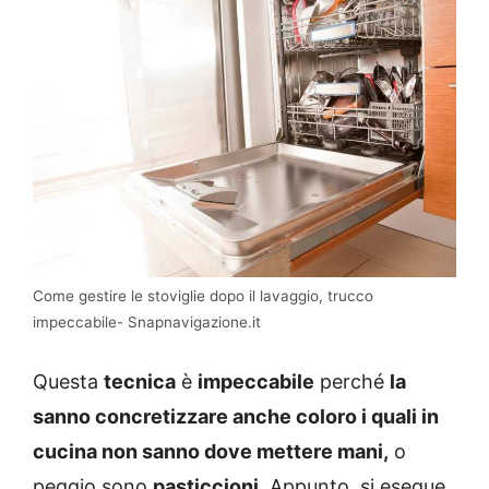
Come gestire le stoviglie dopo il lavaggio, trucco
impeccabile- Snapnavigazione.it
Questa
tecnica
è
impeccabile
perché
la
sanno concretizzare anche coloro i quali in
cucina non sanno dove mettere mani,
o
peggio sono
pasticcioni.
Appunto, si esegue