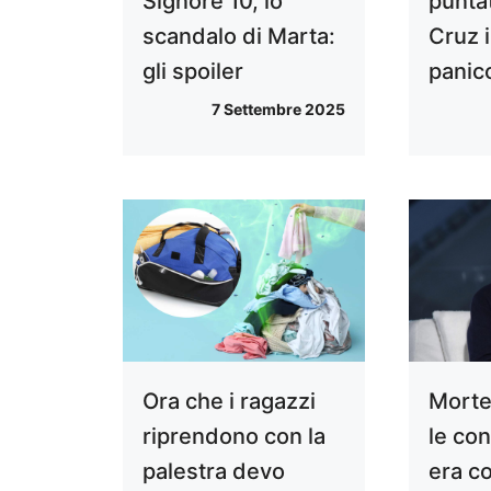
Signore 10, lo
punta
scandalo di Marta:
Cruz i
gli spoiler
panic
7 Settembre 2025
Ora che i ragazzi
Morte
riprendono con la
le con
palestra devo
era co