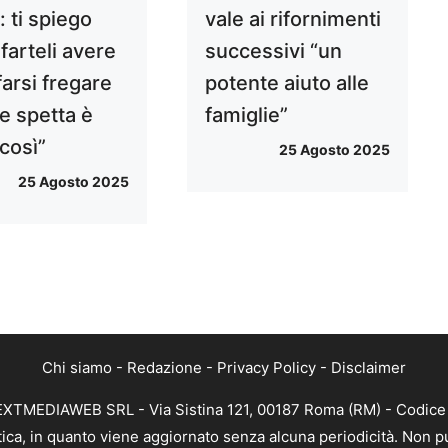
o: ti spiego
vale ai rifornimenti
farteli avere
successivi “un
arsi fregare
potente aiuto alle
e spetta è
famiglie”
 così”
25 Agosto 2025
25 Agosto 2025
Chi siamo
-
Redazione
-
Privacy Policy
-
Disclaimer
NEXTMEDIAWEB SRL - Via Sistina 121, 00187 Roma (RM) - Codice 
tica, in quanto viene aggiornato senza alcuna periodicità. Non p