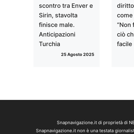
scontro tra Enver e
diritt
Sirin, stavolta
come 
finisce male.
“Non f
Anticipazioni
ciò ch
Turchia
facile
25 Agosto 2025
Snapnavigazione.it di proprietà di 
Snapnavigazione.it non è una testata giornalis